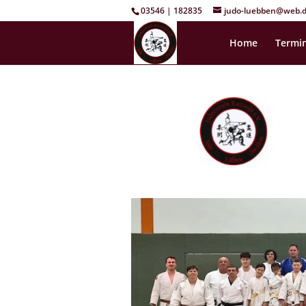
03546 | 182835
judo-luebben@web.
Home
Termin