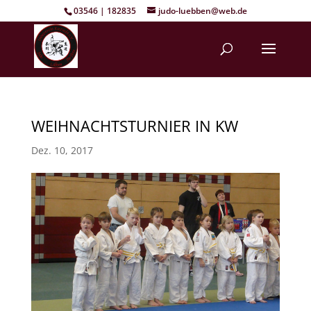
03546 | 182835
judo-luebben@web.de
WEIHNACHTSTURNIER IN KW
Dez. 10, 2017